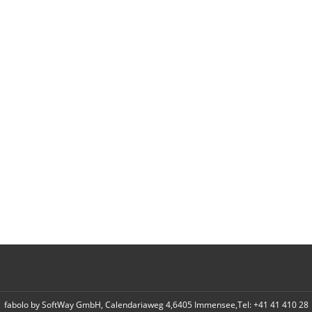
fabolo by SoftWay GmbH, Calendariaweg 4,6405 Immensee,Tel: +41 41 410 28