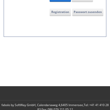
Registration
Passwort zusenden
fabolo by SoftWay GmbH, Calendariaweg 4,6405 Immensee,Tel: +41 41 410 28
83 Fax: 086 079 211 05 12