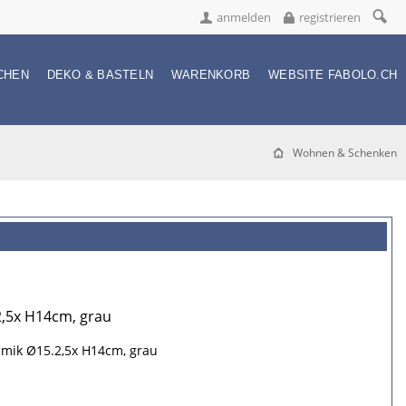
anmelden
registrieren
CHEN
DEKO & BASTELN
WARENKORB
WEBSITE FABOLO.CH
Wohnen & Schenken
2,5x H14cm, grau
amik Ø15.2,5x H14cm, grau