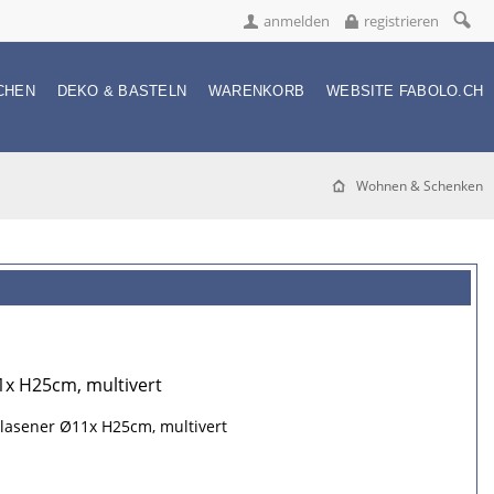
anmelden
registrieren
CHEN
DEKO & BASTELN
WARENKORB
WEBSITE FABOLO.CH
Wohnen & Schenken
x H25cm, multivert
asener Ø11x H25cm, multivert