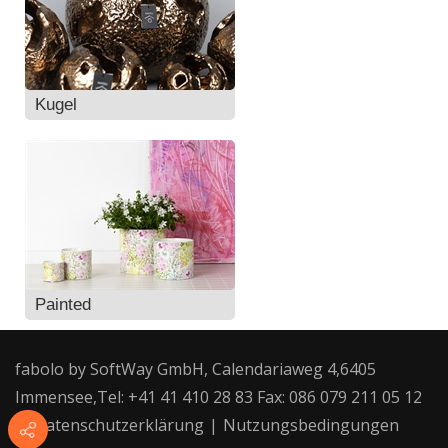
Kugel
Painted
fabolo by SoftWay GmbH, Calendariaweg 4,6405
Immensee,Tel: +41 41 410 28 83 Fax: 086 079 211 05 12
|
Datenschutzerklärung
|
Nutzungsbedingungen