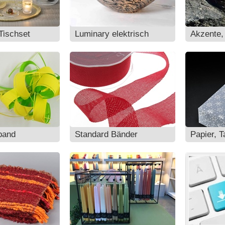
Tischset
Luminary elektrisch
Akzente,
band
Standard Bänder
Papier, T