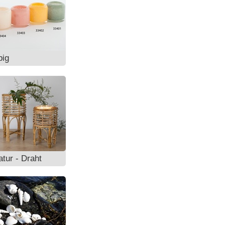
big
tur - Draht